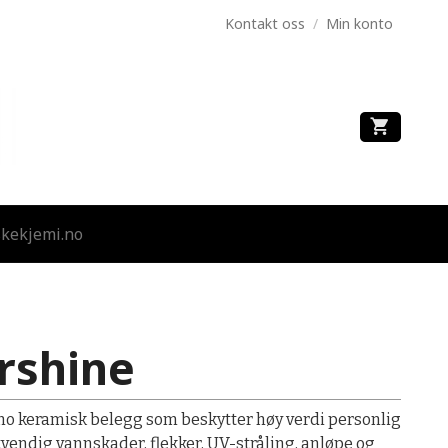
Kontakt oss
/
Min konto
kekjemi.no
rshine
no keramisk belegg som beskytter høy verdi personlig
utvendig vannskader, flekker, UV-stråling, anløpe og