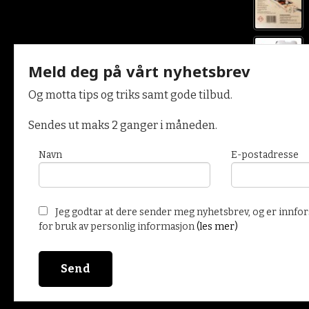
Meld deg på vårt nyhetsbrev
Og motta tips og triks samt gode tilbud.
Sendes ut maks 2 ganger i måneden.
Navn
E-postadresse
Vår nettbutikk bruker cookies slik at du får en bedre kjøpsopplev
Jeg godtar at dere sender meg nyhetsbrev, og er innfor
og vi kan yte deg bedre service. Vi bruker cookies hovedsaklig til å
for bruk av personlig informasjon
(les mer)
innloggingsdetaljer og huske hva du har puttet i handlekurven din.
Fortsett å bruke siden som normalt om du godtar dette.
Les mer
e
endre innstillinger for cookies.
KG Produkter Ekornåsen 4770 Høvåg Tlf.
97645806
- F
Powered by
24Nettbutikk