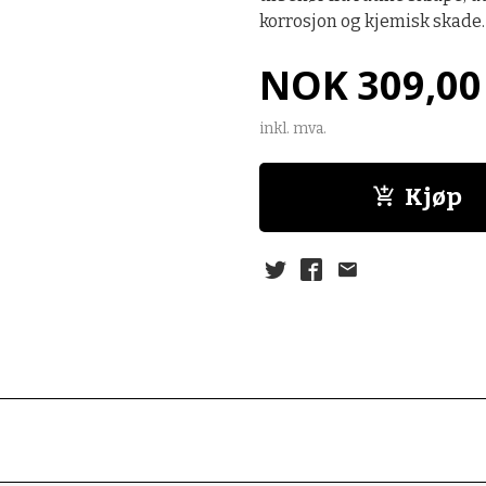
korrosjon og kjemisk skade.
Pris
NOK
309,00
inkl. mva.
Kjøp