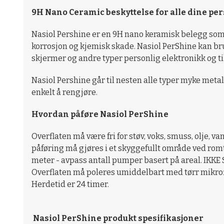
9H Nano Ceramic beskyttelse for alle dine pe
Nasiol Pershine er en 9H nano keramisk belegg som b
korrosjon og kjemisk skade. Nasiol PerShine kan bru
skjermer og andre typer personlig elektronikk og ti
Nasiol Pershine går til nesten alle typer myke metal
enkelt å rengjøre.
Hvordan påføre Nasiol PerShine
Overflaten må være fri for støv, voks, smuss, olje, van
påføring må gjøres i et skyggefullt område ved romt
meter - avpass antall pumper basert på areal. IKKE
Overflaten må poleres umiddelbart med tørr mikrof
Herdetid er 24 timer.
Nasiol PerShine produkt spesifikasjoner