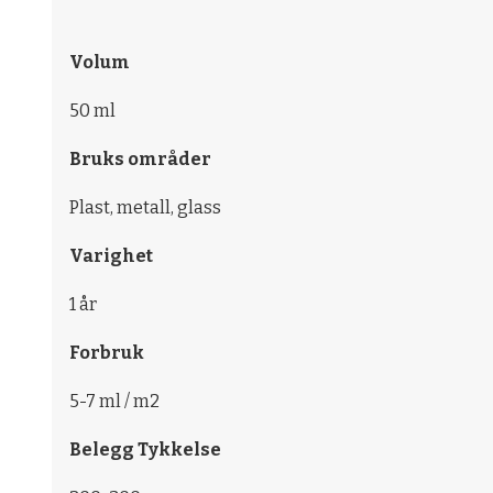
Volum
50 ml
Bruks områder
Plast, metall, glass
Varighet
1 år
Forbruk
5-7 ml / m2
Belegg Tykkelse