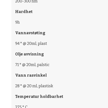
200-300 nm
Hardhet
9h
Vannavstøting
94 ° @ 20ml, plast
Olje avvisning
71 ° @ 20ml, palstic
Vann rasvinkel
28 ° @ 20 ml, plastisk
Temperatur holdbarhet
275 ° C