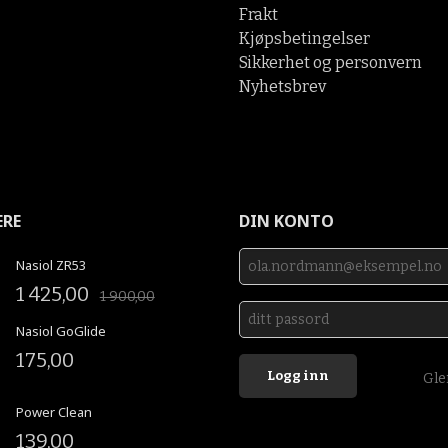
Frakt
Kjøpsbetingelser
Sikkerhet og personvern
Nyhetsbrev
ERE
DIN KONTO
Nasiol ZR53
1 425,00
1 900,00
Nasiol GoGlide
175,00
Gle
Power Clean
139,00