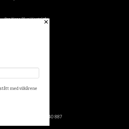
Pro Nano Plus/ Kontaktfri
×
Sjampovask
260,00
P&S Bead Maker
219,00
else
stått med vilkårene
 lagre
ller
oretaksregisteret 917 740 887