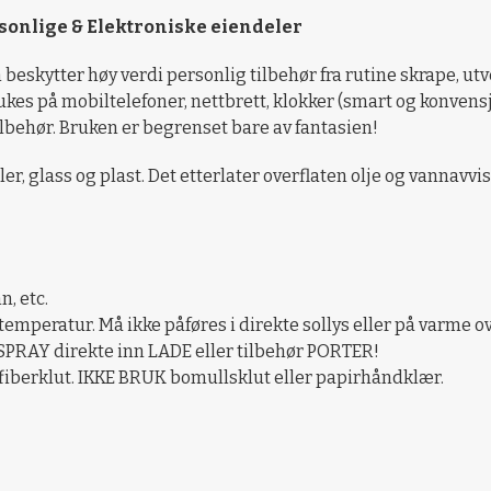
rsonlige & Elektroniske eiendeler
eskytter høy verdi personlig tilbehør fra rutine skrape, utv
kes på mobiltelefoner, nettbrett, klokker (smart og konvensj
lbehør. Bruken er begrenset bare av fantasien!
ler, glass og plast. Det etterlater overflaten olje og vannav
n, etc.
emperatur. Må ikke påføres i direkte sollys eller på varme ov
 SPRAY direkte inn LADE eller tilbehør PORTER!
iberklut. IKKE BRUK bomullsklut eller papirhåndklær.