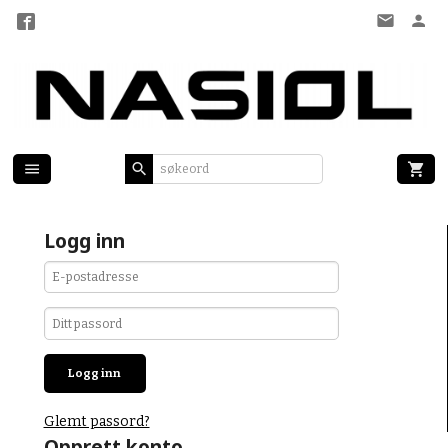
Gå
til
innholdet
Logg inn
Glemt passord?
Opprett konto