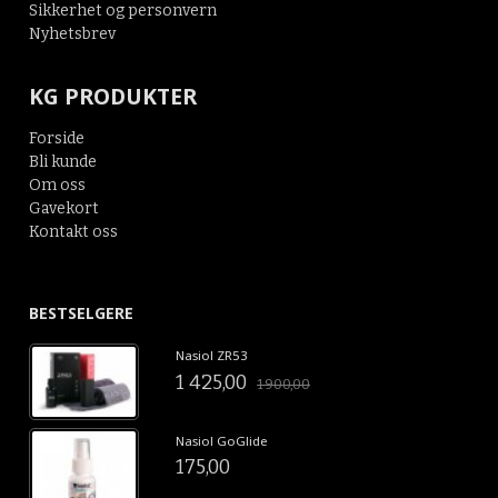
Sikkerhet og personvern
Nyhetsbrev
KG PRODUKTER
Forside
Bli kunde
Om oss
Gavekort
Kontakt oss
BESTSELGERE
Nasiol ZR53
1 425,00
1 900,00
Nasiol GoGlide
175,00