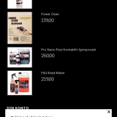
Power Clean
139,00
Pro Nano Plus/ Kontaktfri Sjampovask
260,00
P&S Bead Maker
219,00
DIN KONTO
×