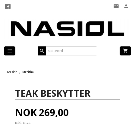
Gå
til
innholdet
Forside
Maritim
TEAK BESKYTTER
Pris
NOK
269,00
inkl. mva.