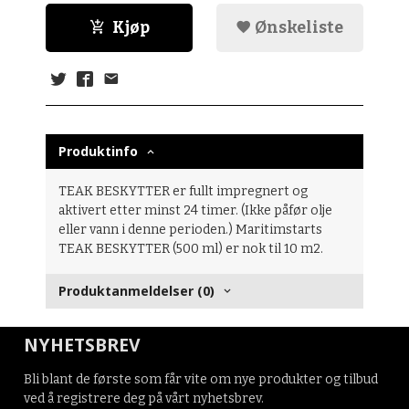
Kjøp
Ønskeliste
Produktinfo
TEAK BESKYTTER er fullt impregnert og
aktivert etter minst 24 timer. (Ikke påfør olje
eller vann i denne perioden.) Maritimstarts
TEAK BESKYTTER (500 ml) er nok til 10 m2.
Produktanmeldelser (0)
NYHETSBREV
Bli blant de første som får vite om nye produkter og tilbud
ved å registrere deg på vårt nyhetsbrev.