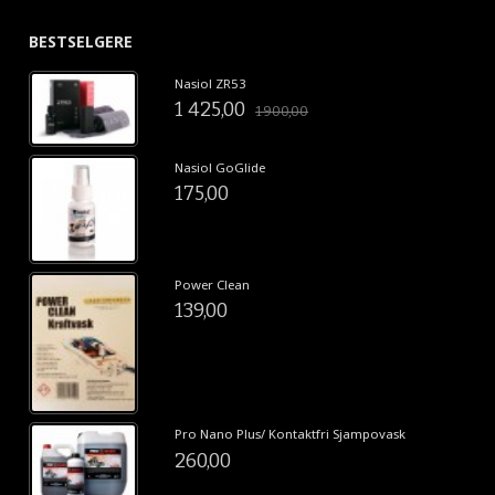
BESTSELGERE
Nasiol ZR53
1 425,00
1 900,00
Nasiol GoGlide
175,00
Power Clean
139,00
Pro Nano Plus/ Kontaktfri Sjampovask
260,00