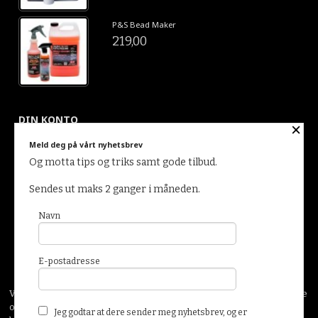
P&S Bead Maker
219,00
DIN KONTO
×
Meld deg på vårt nyhetsbrev
Og motta tips og triks samt gode tilbud.
Sendes ut maks 2 ganger i måneden.
Navn
Glemt passord?
E-postadresse
Vår nettbutikk bruker cookies slik at du får en bedre kjøpsopplevelse
og vi kan yte deg bedre service. Vi bruker cookies hovedsaklig til å
Jeg godtar at dere sender meg nyhetsbrev, og er